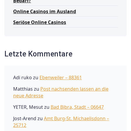
Bedarf?
Online Casinos im Ausland
Seriöse Online Casinos
Letzte Kommentare
Adi ruko
zu
Ebenweiler – 88361
Matthias
zu
Post nachsenden lassen an die
neue Adresse
YETER, Mesut
zu
Bad Bibra, Stadt – 06647
Jost-Arend
zu
Amt Burg-St. Michaelisdonn –
25712