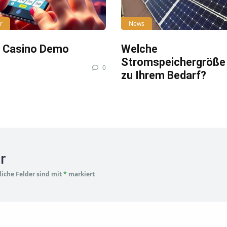
r
News
e Casino Demo
Welche
Stromspeichergröße
0
zu Ihrem Bedarf?
r
liche Felder sind mit
*
markiert