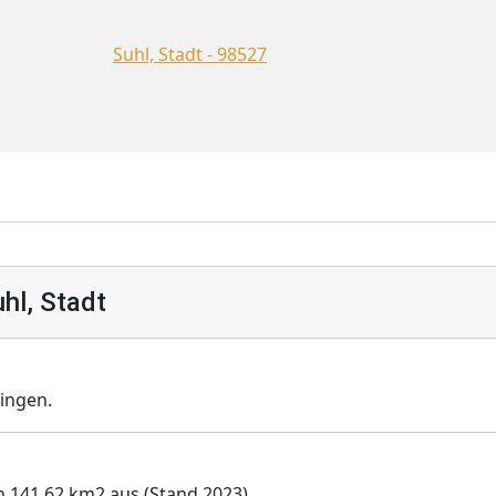
Suhl, Stadt - 98527
hl, Stadt
ingen.
on 141,62 km2 aus (Stand 2023).