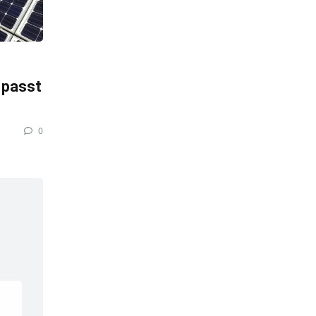
 passt
0