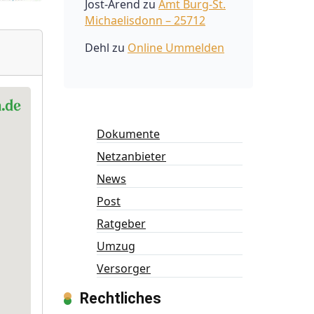
Jost-Arend
zu
Amt Burg-St.
Michaelisdonn – 25712
Dehl
zu
Online Ummelden
Dokumente
Netzanbieter
News
Post
Ratgeber
Umzug
Versorger
Rechtliches