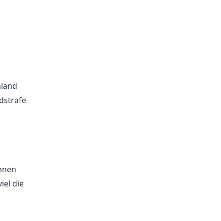
hland
ldstrafe
önnen
iel die