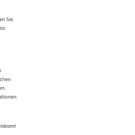
en Sie
ist
n
ichen
en.
mationen
meldeamt