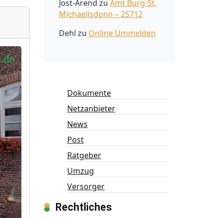
Jost-Arend
zu
Amt Burg-St.
Michaelisdonn – 25712
Dehl
zu
Online Ummelden
Dokumente
Netzanbieter
News
Post
Ratgeber
Umzug
Versorger
Rechtliches