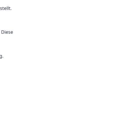
tellt.
 Diese
g.