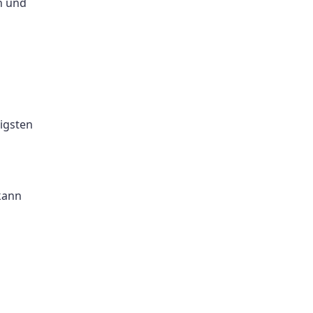
n und
igsten
kann