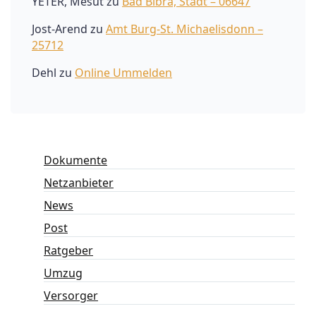
YETER, Mesut
zu
Bad Bibra, Stadt – 06647
Jost-Arend
zu
Amt Burg-St. Michaelisdonn –
25712
Dehl
zu
Online Ummelden
Dokumente
Netzanbieter
News
Post
Ratgeber
Umzug
Versorger