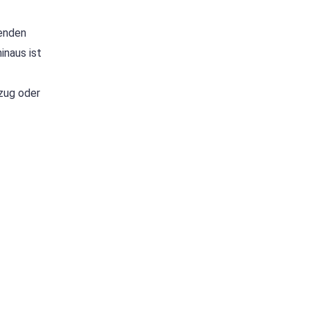
henden
inaus ist
zug oder