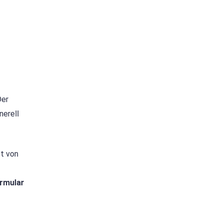
Der
nerell
st von
rmular