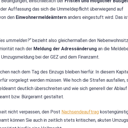
 Bedingungen, einschließlich der
Fristen und möglicher Bußge
d der Auffassung das sich die Ummeldepflicht überwiegend auf
 von den
Einwohnermeldeämtern
anders eingestuft wird. Das is
les ummelden?“
bezieht also gleichermaßen den Nebenwohnsitz 
iorität nach der
Meldung der Adressänderung
an die Meldeb
e Umzugsmeldung bei der GEZ und dem Finanzamt.
n nach dem Tag des Einzugs bleiben hierfür. In diesem Kapit
erfür vorgelegt werden müssen. Wie hoch die Strafen ausfallen, 
deamt deutlich überschreiten und wie sich generell der Ablauf 
eamt bzw. Bürgeramt gestaltet.
eit nicht verpassen, den Post
Nachsendeauftrag
kostengünsti
mt können Sie auch in zeitlich stets kritischen, akuten Umzug