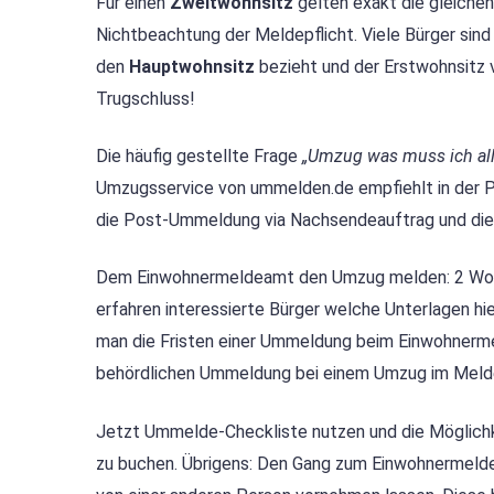
Für einen
Zweitwohnsitz
gelten exakt die gleichen
Nichtbeachtung der Meldepflicht. Viele Bürger sin
den
Hauptwohnsitz
bezieht und der Erstwohnsitz
Trugschluss!
Die häufig gestellte Frage
„Umzug was muss ich al
Umzugsservice von ummelden.de empfiehlt in der Pr
die Post-Ummeldung via Nachsendeauftrag und di
Dem Einwohnermeldeamt den Umzug melden: 2 Woche
erfahren interessierte Bürger welche Unterlagen hi
man die Fristen einer Ummeldung beim Einwohnermel
behördlichen Ummeldung bei einem Umzug im Meld
Jetzt Ummelde-Checkliste nutzen und die Möglichk
zu buchen. Übrigens: Den Gang zum Einwohnermeldea