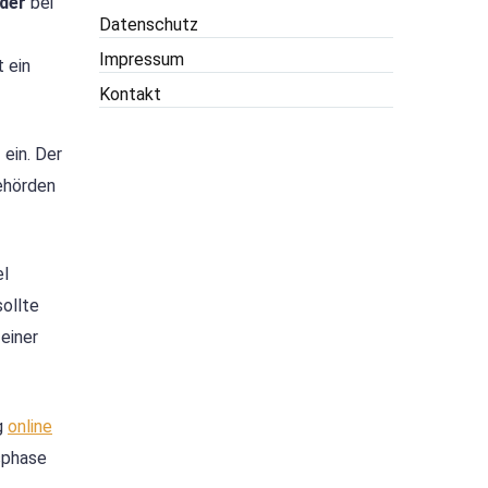
lder
bei
Datenschutz
Impressum
t ein
Kontakt
ein. Der
ehörden
el
sollte
einer
g
online
sphase